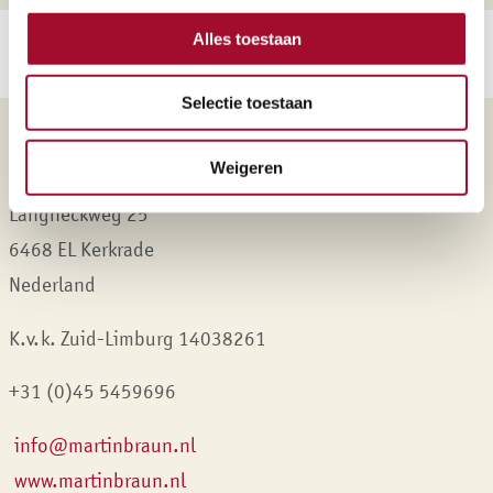
Alles toestaan
Selectie toestaan
Martin Braun Nederland B.V.
Weigeren
Langheckweg 25
6468 EL Kerkrade
Nederland
K.v.k. Zuid-Limburg 14038261
+31 (0)45 5459696
info@martinbraun.nl
www.martinbraun.nl