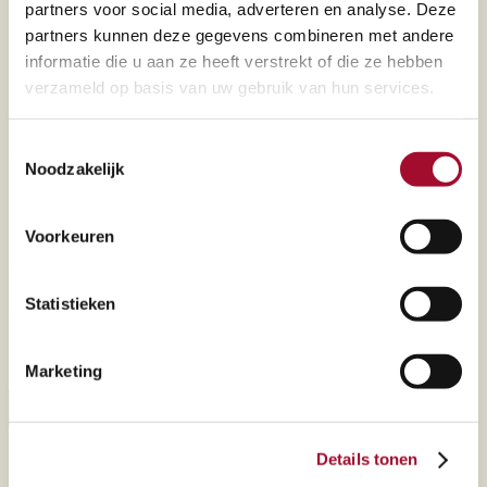
gegevens in
partners voor social media, adverteren en analyse. Deze
Ik ben
overeenstemming met het
partners kunnen deze gegevens combineren met andere
privacybeleid van de Martin
Zakelijke klant
informatie die u aan ze heeft verstrekt of die ze hebben
Braun-Gruppe.
verzameld op basis van uw gebruik van hun services.
Particuliere klant
Toestemmingsselectie
Captcha
Noodzakelijk
Voorkeuren
Statistieken
Marketing
BERICHT VERZENDEN
Details tonen